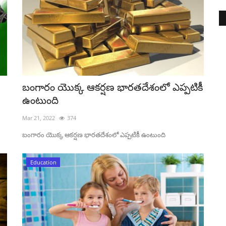
బంగారం యొక్క ఆకర్షణ భారతదేశంలో ఎప్పటికీ
ఉంటుంది
Mar 21, 2022
374
బంగారం యొక్క ఆకర్షణ భారతదేశంలో ఎప్పటికీ ఉంటుంది
Education