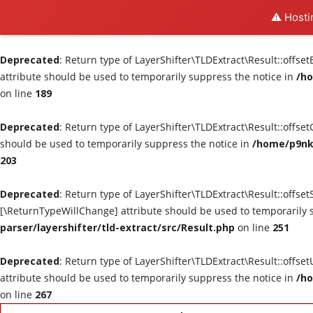
⚠️ Hosti
Deprecated
: Return type of LayerShifter\TLDExtract\Result::offse
attribute should be used to temporarily suppress the notice in
/ho
on line
189
Deprecated
: Return type of LayerShifter\TLDExtract\Result::offse
should be used to temporarily suppress the notice in
/home/p9nk0
203
Deprecated
: Return type of LayerShifter\TLDExtract\Result::offset
[\ReturnTypeWillChange] attribute should be used to temporarily 
parser/layershifter/tld-extract/src/Result.php
on line
251
Deprecated
: Return type of LayerShifter\TLDExtract\Result::offse
attribute should be used to temporarily suppress the notice in
/ho
on line
267