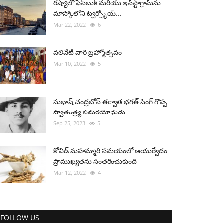
రష్యాలో ఫేస్‌బుక్ మరియు ఇన్‌స్టాగ్రామ్‌ను
మాస్కోలోని ట్వర్స్కోయ్...
Mar 22, 2022
6
వలివేటి వారి బ్రహ్మోత్సవం
Mar 10, 2022
5
సుభాష్ చంద్రబోస్ తర్వాత భగత్ సింగ్ గొప్ప
స్వాతంత్ర్య సమరయోధుడు
Sep 25, 2023
5
కోవిడ్ మహమ్మారి సమయంలో ఆయుర్వేదం
ప్రాముఖ్యతను సంతరించుకుంది
Mar 12, 2022
4
FOLLOW US