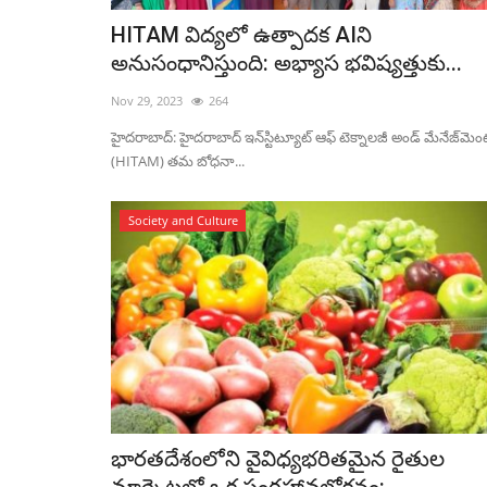
HITAM విద్యలో ఉత్పాదక AIని
అనుసంధానిస్తుంది: అభ్యాస భవిష్యత్తుకు...
Nov 29, 2023
264
హైదరాబాద్: హైదరాబాద్ ఇన్‌స్టిట్యూట్ ఆఫ్ టెక్నాలజీ అండ్ మేనేజ్‌మెం
(HITAM) తమ బోధనా...
Society and Culture
భారతదేశంలోని వైవిధ్యభరితమైన రైతుల