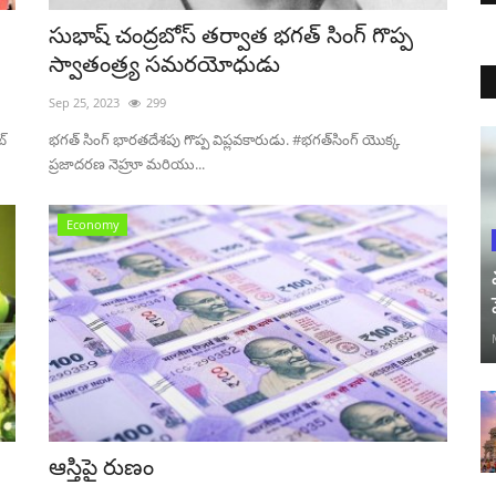
సుభాష్ చంద్రబోస్ తర్వాత భగత్ సింగ్ గొప్ప
స్వాతంత్ర్య సమరయోధుడు
Sep 25, 2023
299
ట్
భగత్ సింగ్ భారతదేశపు గొప్ప విప్లవకారుడు. #భగత్‌సింగ్ యొక్క
ప్రజాదరణ నెహ్రూ మరియు...
Economy
ఆస్తిపై రుణం