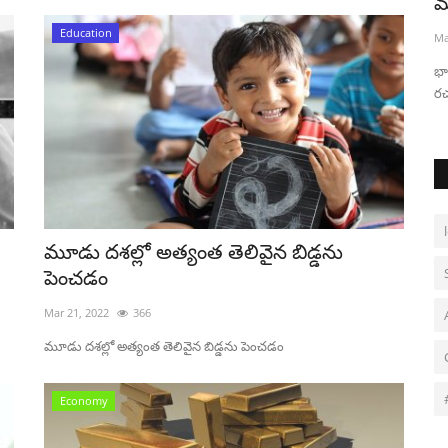
మరియు పిల్లల పుస్తకాల...
Ma
Education
Mar 19, 2022
397
భారతదేశానికి అప్పీలింగ్ ఫిక్షన్ రచయితలు మరియు పిల్లల పుస్తకాల
రచయితలు అవసరం
మూడు దశల్లో అత్యంత తెలివైన బిడ్డను
పెంచడం
Mar 21, 2022
366
మూడు దశల్లో అత్యంత తెలివైన బిడ్డను పెంచడం
Economy