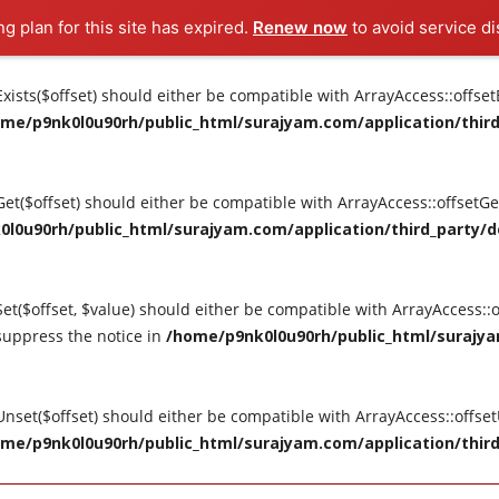
ng plan for this site has expired.
Renew now
to avoid service di
tExists($offset) should either be compatible with ArrayAccess::offse
me/p9nk0l0u90rh/public_html/surajyam.com/application/third_
tGet($offset) should either be compatible with ArrayAccess::offsetG
l0u90rh/public_html/surajyam.com/application/third_party/do
Set($offset, $value) should either be compatible with ArrayAccess::o
suppress the notice in
/home/p9nk0l0u90rh/public_html/surajya
tUnset($offset) should either be compatible with ArrayAccess::offse
me/p9nk0l0u90rh/public_html/surajyam.com/application/third_