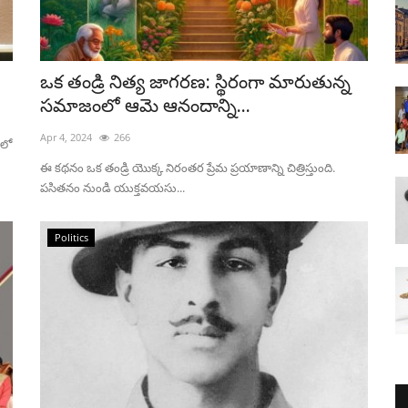
ఒక తండ్రి నిత్య జాగరణ: స్థిరంగా మారుతున్న
సమాజంలో ఆమె ఆనందాన్ని...
Apr 4, 2024
266
ంలో
ఈ కథనం ఒక తండ్రి యొక్క నిరంతర ప్రేమ ప్రయాణాన్ని చిత్రిస్తుంది.
పసితనం నుండి యుక్తవయసు...
Politics