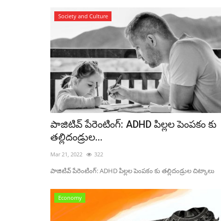
Mar 21, 2022
427
Society and Culture
మేక్ ఇన్ ఇండియా
పాజిటివ్ పేరెంటింగ్: ADHD పిల్లల పెంపకం కు
తల్లిదండ్రుల...
Mar 21, 2022
322
పాజిటివ్ పేరెంటింగ్: ADHD పిల్లల పెంపకం కు తల్లిదండ్రుల చిట్కాలు
Economy