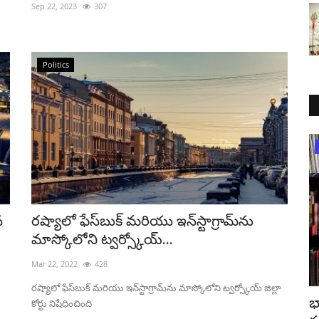
Sep 22, 2023
307
Politics
Education
న
రష్యాలో ఫేస్‌బుక్ మరియు ఇన్‌స్టాగ్రామ్‌ను
మాస్కోలోని ట్వర్స్కోయ్...
Mar 22, 2022
428
రష్యాలో ఫేస్‌బుక్ మరియు ఇన్‌స్టాగ్రామ్‌ను మాస్కోలోని ట్వర్స్కోయ్ జిల్లా
భారతదేశానికి అప్పీలింగ్ ఫిక్షన్ రచయితలు
స్
కోర్టు నిషేధించింది