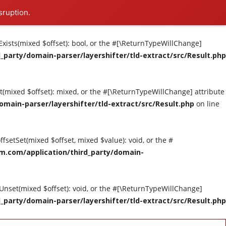
sruption.
tExists(mixed $offset): bool, or the #[\ReturnTypeWillChange]
party/domain-parser/layershifter/tld-extract/src/Result.php
et(mixed $offset): mixed, or the #[\ReturnTypeWillChange] attribute
main-parser/layershifter/tld-extract/src/Result.php
on line
ffsetSet(mixed $offset, mixed $value): void, or the #
m.com/application/third_party/domain-
tUnset(mixed $offset): void, or the #[\ReturnTypeWillChange]
party/domain-parser/layershifter/tld-extract/src/Result.php