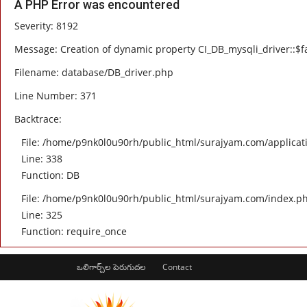
A PHP Error was encountered
Severity: 8192
Message: Creation of dynamic property CI_DB_mysqli_driver::$fa
Filename: database/DB_driver.php
Line Number: 371
Backtrace:
File: /home/p9nk0l0u90rh/public_html/surajyam.com/applicati
Line: 338
Function: DB
File: /home/p9nk0l0u90rh/public_html/surajyam.com/index.p
Line: 325
Function: require_once
ఒలిగార్చ్‌ల పెరుగుదల
Contact