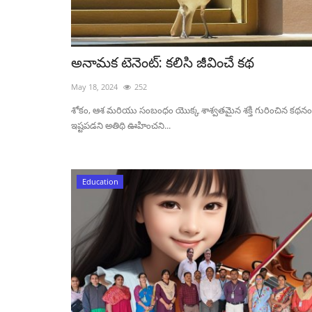
అనామక టెనెంట్: కలిసి జీవించే కథ
May 18, 2024
252
శోకం, ఆశ మరియు సంబంధం యొక్క శాశ్వతమైన శక్తి గురించిన కథన
ఇష్టపడని అతిథి ఊహించని...
Education