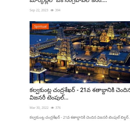
మార్కెట్లలో ఒక సంగ్రహావలోకనం:...
Sep 22, 2023
394
Spiritual
Economy
కల్వకుంట్ల చంద్రశేఖర్ - 21వ శతాబ్దానికి చెంది
విజనరీ టెంపుల్...
Mar 30, 2022
376
కల్వకుంట్ల చంద్రశేఖర్ - 21వ శతాబ్దానికి చెందిన విజనరీ టెంపుల్ బిల్డర్.
్రపోండి
మేక్ ఇన్ ఇండియా