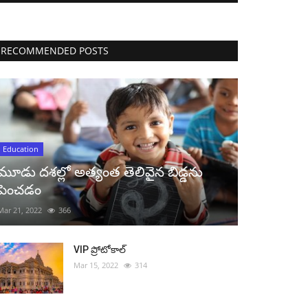
RECOMMENDED POSTS
Education
మూడు దశల్లో అత్యంత తెలివైన బిడ్డను
పెంచడం
Mar 21, 2022
366
VIP ప్రోటోకాల్
Mar 15, 2022
314