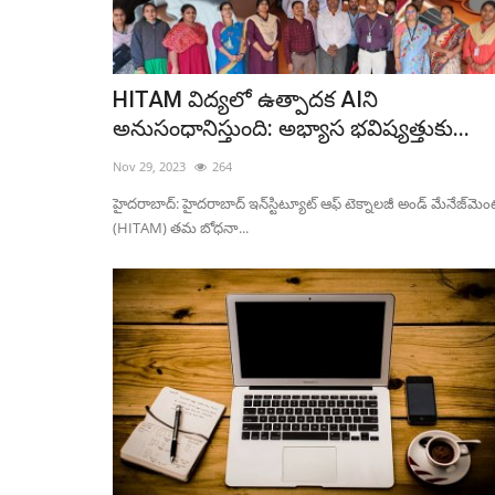
HITAM విద్యలో ఉత్పాదక AIని
అనుసంధానిస్తుంది: అభ్యాస భవిష్యత్తుకు...
Nov 29, 2023
264
హైదరాబాద్: హైదరాబాద్ ఇన్‌స్టిట్యూట్ ఆఫ్ టెక్నాలజీ అండ్ మేనేజ్‌మెం
(HITAM) తమ బోధనా...