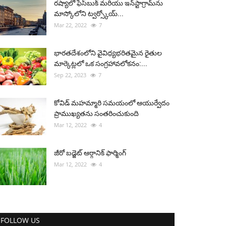
రష్యాలో ఫేస్‌బుక్ మరియు ఇన్‌స్టాగ్రామ్‌ను
మాస్కోలోని ట్వర్స్కోయ్...
Mar 22, 2022
7
భారతదేశంలోని వైవిధ్యభరితమైన రైతుల
మార్కెట్లలో ఒక సంగ్రహావలోకనం:...
Sep 22, 2023
7
కోవిడ్ మహమ్మారి సమయంలో ఆయుర్వేదం
ప్రాముఖ్యతను సంతరించుకుంది
Mar 12, 2022
4
జీరో బడ్జెట్ ఆర్గానిక్ ఫార్మింగ్
Mar 12, 2022
4
FOLLOW US