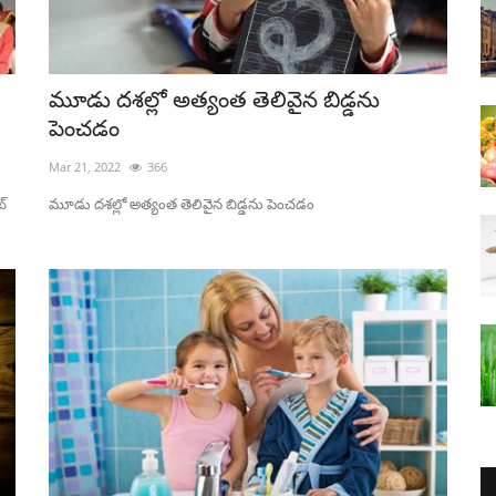
మూడు దశల్లో అత్యంత తెలివైన బిడ్డను
పెంచడం
Mar 21, 2022
366
ట్
మూడు దశల్లో అత్యంత తెలివైన బిడ్డను పెంచడం