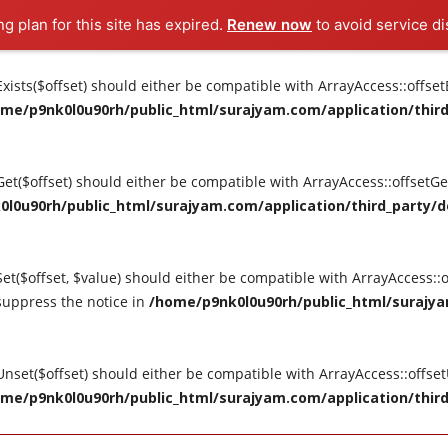
ng plan for this site has expired.
Renew now
to avoid service di
tExists($offset) should either be compatible with ArrayAccess::offse
me/p9nk0l0u90rh/public_html/surajyam.com/application/third_
tGet($offset) should either be compatible with ArrayAccess::offsetG
l0u90rh/public_html/surajyam.com/application/third_party/do
Set($offset, $value) should either be compatible with ArrayAccess::o
suppress the notice in
/home/p9nk0l0u90rh/public_html/surajya
tUnset($offset) should either be compatible with ArrayAccess::offse
me/p9nk0l0u90rh/public_html/surajyam.com/application/third_