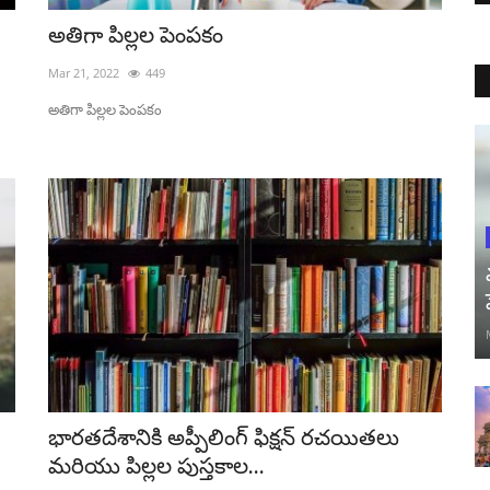
అతిగా పిల్లల పెంపకం
Mar 21, 2022
449
అతిగా పిల్లల పెంపకం
భారతదేశానికి అప్పీలింగ్ ఫిక్షన్ రచయితలు
మరియు పిల్లల పుస్తకాల...