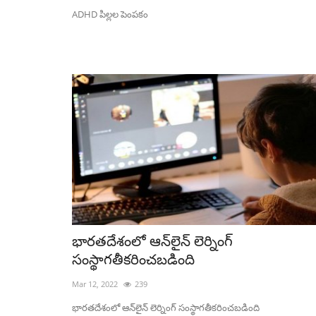
ADHD పిల్లల పెంపకం
Politics
భారతదేశంలో ఆన్‌లైన్ లెర్నింగ్
సంస్థాగతీకరించబడింది
Mar 12, 2022
239
దిశగా TMC
సుభాష్ చంద్రబోస్ తర్వాత భగత్ సింగ్
భారతదేశంలో ఆన్‌లైన్ లెర్నింగ్ సంస్థాగతీకరించబడింది