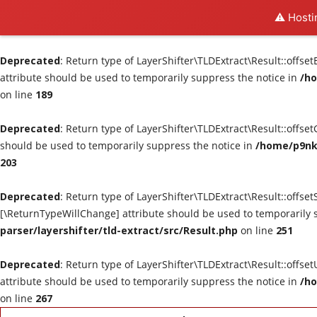
⚠️ Hosti
Deprecated
: Return type of LayerShifter\TLDExtract\Result::offse
attribute should be used to temporarily suppress the notice in
/ho
on line
189
Deprecated
: Return type of LayerShifter\TLDExtract\Result::offse
should be used to temporarily suppress the notice in
/home/p9nk0
203
Deprecated
: Return type of LayerShifter\TLDExtract\Result::offset
[\ReturnTypeWillChange] attribute should be used to temporarily 
parser/layershifter/tld-extract/src/Result.php
on line
251
Deprecated
: Return type of LayerShifter\TLDExtract\Result::offse
attribute should be used to temporarily suppress the notice in
/ho
on line
267