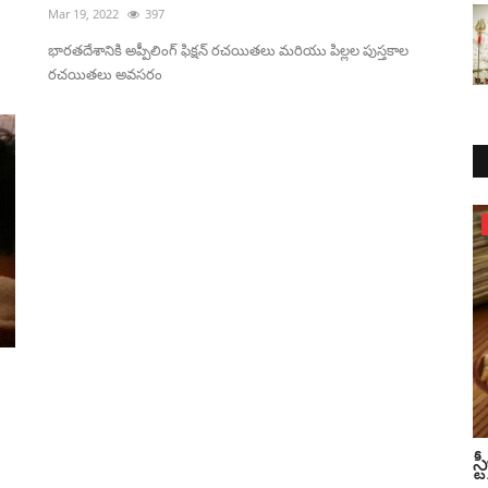
Mar 19, 2022
397
భారతదేశానికి అప్పీలింగ్ ఫిక్షన్ రచయితలు మరియు పిల్లల పుస్తకాల
రచయితలు అవసరం
Science
 గొప్ప
భూమి మరియు అంతరిక్షంలో నీటి మూలం
స్