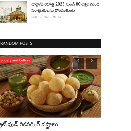
చార్ధామ్ యాత్ర 2023 నుండి 80 లక్షల మంది
పర్యాటకులను పొందుతుంది
Mar 12, 2022
341
RANDOM POSTS
Society and Culture
Society and Cult
ట్రీట్ ఫుడ్ రికవరింగ్ నష్టాలు
ఒక తండ్రి ని