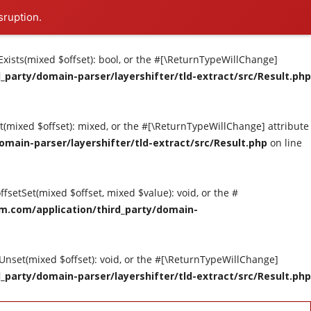
sruption.
tExists(mixed $offset): bool, or the #[\ReturnTypeWillChange]
party/domain-parser/layershifter/tld-extract/src/Result.php
et(mixed $offset): mixed, or the #[\ReturnTypeWillChange] attribute
main-parser/layershifter/tld-extract/src/Result.php
on line
ffsetSet(mixed $offset, mixed $value): void, or the #
m.com/application/third_party/domain-
tUnset(mixed $offset): void, or the #[\ReturnTypeWillChange]
party/domain-parser/layershifter/tld-extract/src/Result.php