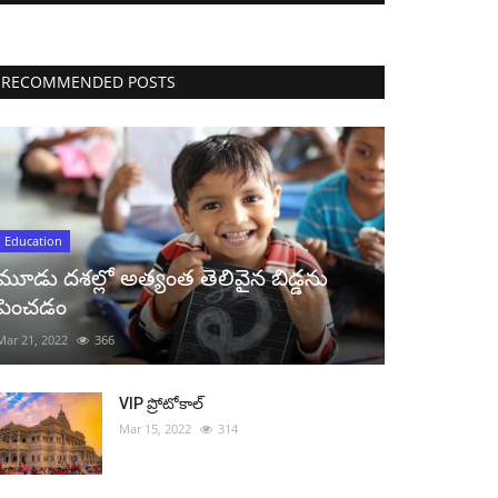
RECOMMENDED POSTS
Education
మూడు దశల్లో అత్యంత తెలివైన బిడ్డను
పెంచడం
Mar 21, 2022
366
VIP ప్రోటోకాల్
Mar 15, 2022
314