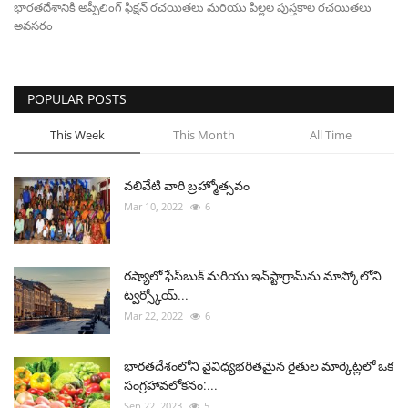
భారతదేశానికి అప్పీలింగ్ ఫిక్షన్ రచయితలు మరియు పిల్లల పుస్తకాల రచయితలు
అవసరం
POPULAR POSTS
This Week
This Month
All Time
వలివేటి వారి బ్రహ్మోత్సవం
Mar 10, 2022
6
రష్యాలో ఫేస్‌బుక్ మరియు ఇన్‌స్టాగ్రామ్‌ను మాస్కోలోని
ట్వర్స్కోయ్...
Mar 22, 2022
6
భారతదేశంలోని వైవిధ్యభరితమైన రైతుల మార్కెట్లలో ఒక
సంగ్రహావలోకనం:...
Sep 22, 2023
5