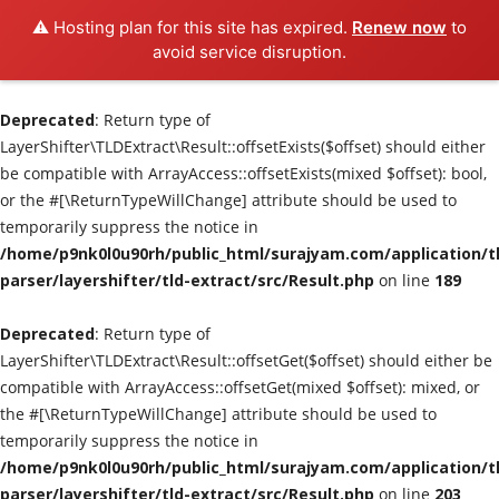
⚠️ Hosting plan for this site has expired.
Renew now
to
avoid service disruption.
Deprecated
: Return type of
Login
Register
LayerShifter\TLDExtract\Result::offsetExists($offset) should either
be compatible with ArrayAccess::offsetExists(mixed $offset): bool,
Home
or the #[\ReturnTypeWillChange] attribute should be used to
temporarily suppress the notice in
/home/p9nk0l0u90rh/public_html/surajyam.com/application/t
Science
parser/layershifter/tld-extract/src/Result.php
on line
189
Spiritual
Deprecated
: Return type of
LayerShifter\TLDExtract\Result::offsetGet($offset) should either be
Society and Culture
compatible with ArrayAccess::offsetGet(mixed $offset): mixed, or
the #[\ReturnTypeWillChange] attribute should be used to
Gallery
temporarily suppress the notice in
/home/p9nk0l0u90rh/public_html/surajyam.com/application/t
Economy
parser/layershifter/tld-extract/src/Result.php
on line
203