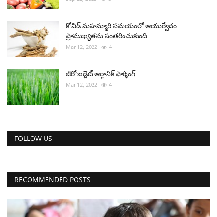
కోవిడ్ మహమ్మారి సమయంలో ఆయుర్వేదం
ప్రాముఖ్యతను సంతరించుకుంది
Mar 12, 2022
4
జీరో బడ్జెట్ ఆర్గానిక్ ఫార్మింగ్
Mar 12, 2022
4
FOLLOW US
RECOMMENDED POSTS