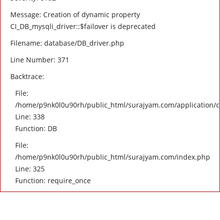
Message: Creation of dynamic property
CI_DB_mysqli_driver::$failover is deprecated
Filename: database/DB_driver.php
Line Number: 371
Backtrace:
File:
/home/p9nk0l0u90rh/public_html/surajyam.com/application/c
Line: 338
Function: DB
File:
/home/p9nk0l0u90rh/public_html/surajyam.com/index.php
Line: 325
Function: require_once