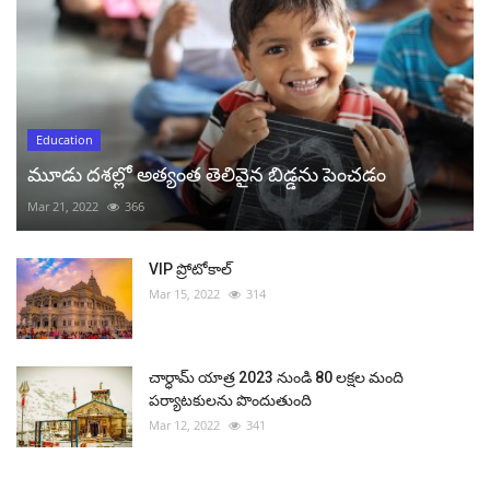
Education
మూడు దశల్లో అత్యంత తెలివైన బిడ్డను పెంచడం
Mar 21, 2022
366
VIP ప్రోటోకాల్
Mar 15, 2022
314
చార్ధామ్ యాత్ర 2023 నుండి 80 లక్షల మంది
పర్యాటకులను పొందుతుంది
Mar 12, 2022
341