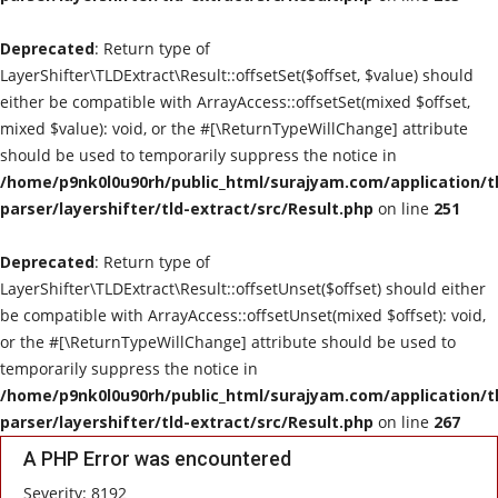
Healthcare
Deprecated
: Return type of
LayerShifter\TLDExtract\Result::offsetSet($offset, $value) should
Politics
either be compatible with ArrayAccess::offsetSet(mixed $offset,
mixed $value): void, or the #[\ReturnTypeWillChange] attribute
ఒలిగార్చ్‌ల పెరుగుదల
should be used to temporarily suppress the notice in
/home/p9nk0l0u90rh/public_html/surajyam.com/application/t
parser/layershifter/tld-extract/src/Result.php
Contact
on line
251
Deprecated
: Return type of
Education
LayerShifter\TLDExtract\Result::offsetUnset($offset) should either
be compatible with ArrayAccess::offsetUnset(mixed $offset): void,
Entertainment
or the #[\ReturnTypeWillChange] attribute should be used to
temporarily suppress the notice in
/home/p9nk0l0u90rh/public_html/surajyam.com/application/t
parser/layershifter/tld-extract/src/Result.php
on line
267
A PHP Error was encountered
Severity: 8192